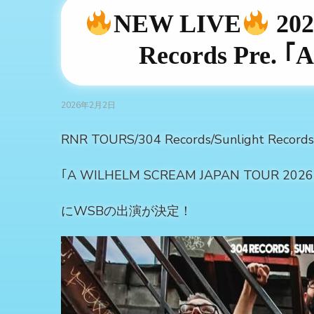
NEW LIVE
202
Records Pre.
2026年2月2日
RNR TOURS/304 Records/Sunlight Records 
｢A WILHELM SCREAM JAPAN TOUR 202
にWSBの出演が決定！