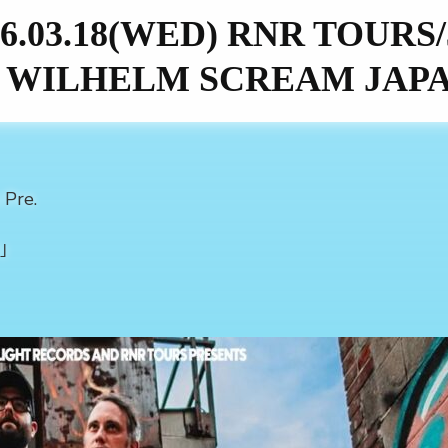
6.03.18(WED) RNR TOURS/30
 ｢A WILHELM SCREAM JAP
Pre.
6｣